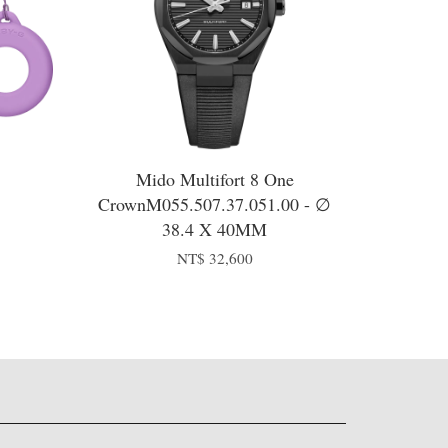
Mido Multifort 8 One
CrownM055.507.37.051.00 - ∅
38.4 X 40MM
NT$ 32,600