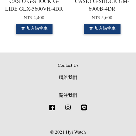
CASIO G-SHOCK G-
CASIO G-SHOCK GM-
LIDE GLX-5600VH-4DR
6900B-4DR
NT$ 2,400
NT$ 5,600
加入購物車
加入購物車
Contact Us
聯絡我們
關注我們
Facebook
Instagram
Line
© 2021 Hyi Watch