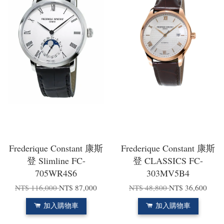
Frederique Constant 康斯
Frederique Constant 康斯
登 Slimline FC-
登 CLASSICS FC-
705WR4S6
303MV5B4
NT$ 116,000
NT$ 87,000
NT$ 48,800
NT$ 36,600
加入購物車
加入購物車