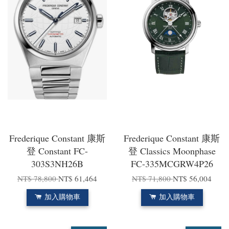
Frederique Constant 康斯
Frederique Constant 康斯
登 Constant FC-
登 Classics Moonphase
303S3NH26B
FC-335MCGRW4P26
NT$ 78,800
NT$ 61,464
NT$ 71,800
NT$ 56,004
加入購物車
加入購物車