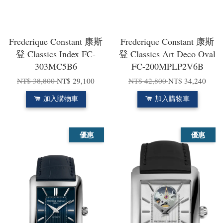
Frederique Constant 康斯
Frederique Constant 康斯
登 Classics Index FC-
登 Classics Art Deco Oval
303MC5B6
FC-200MPLP2V6B
NT$ 38,800
NT$ 29,100
NT$ 42,800
NT$ 34,240
加入購物車
加入購物車
優惠
優惠