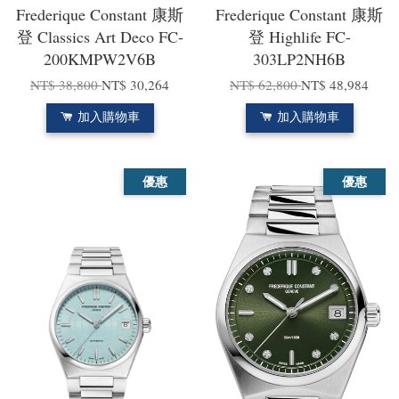
Frederique Constant 康斯
Frederique Constant 康斯
登 Classics Art Deco FC-
登 Highlife FC-
200KMPW2V6B
303LP2NH6B
NT$ 38,800
NT$ 30,264
NT$ 62,800
NT$ 48,984
加入購物車
加入購物車
優惠
優惠