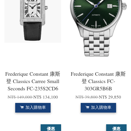
Frederique Constant 康斯
Frederique Constant 康斯
登 Classics Carree Small
登 Classics FC-
Seconds FC-235S2CD6
303GR5B6B
NT$ 149,000
NT$ 134,100
NT$ 39,800
NT$ 29,850
加入購物車
加入購物車
優惠
優惠