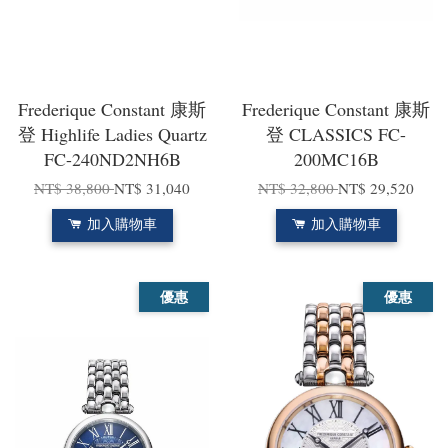
Frederique Constant 康斯
Frederique Constant 康斯
登 Highlife Ladies Quartz
登 CLASSICS FC-
FC-240ND2NH6B
200MC16B
NT$ 38,800
NT$ 31,040
NT$ 32,800
NT$ 29,520
加入購物車
加入購物車
優惠
優惠