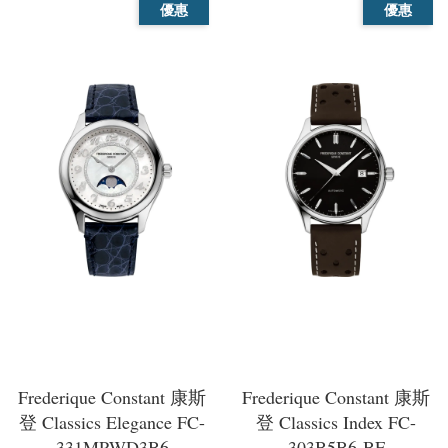
優惠
優惠
Frederique Constant 康斯
Frederique Constant 康斯
登 Classics Elegance FC-
登 Classics Index FC-
331MPWD3B6
303B5B6-BF