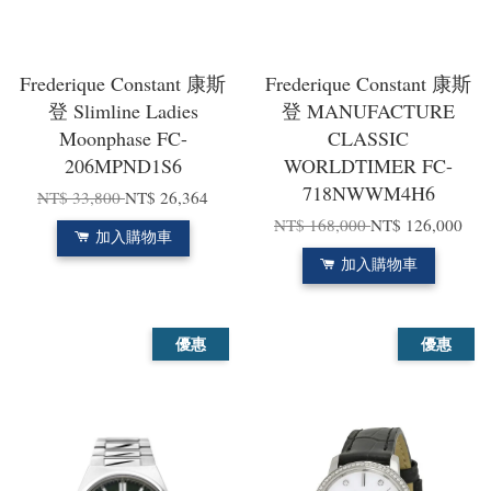
Frederique Constant 康斯
Frederique Constant 康斯
登 Slimline Ladies
登 MANUFACTURE
Moonphase FC-
CLASSIC
206MPND1S6
WORLDTIMER FC-
718NWWM4H6
NT$ 33,800
NT$ 26,364
NT$ 168,000
NT$ 126,000
加入購物車
加入購物車
優惠
優惠