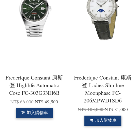
Frederique Constant 康斯
Frederique Constant 康斯
登 Highlife Automatic
登 Ladies Slimline
Cosc FC-303G3NH6B
Moonphase FC-
206MPWD1SD6
NT$ 66,000
NT$ 49,500
NT$ 108,000
NT$ 81,000
加入購物車
加入購物車