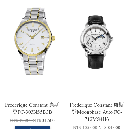
Frederique Constant 康斯
Frederique Constant 康斯
登FC-303NS5B3B
登Moonphase Auto FC-
712MS4H6
NT$ 42,000
NT$ 31,500
NT$ 105,000
NT$ 84,000