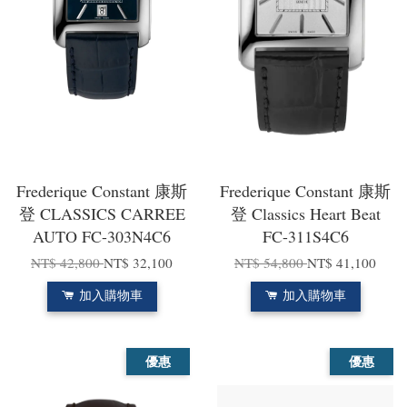
Frederique Constant 康斯
Frederique Constant 康斯
登 CLASSICS CARREE
登 Classics Heart Beat
AUTO FC-303N4C6
FC-311S4C6
NT$ 42,800
NT$ 32,100
NT$ 54,800
NT$ 41,100
加入購物車
加入購物車
優惠
優惠