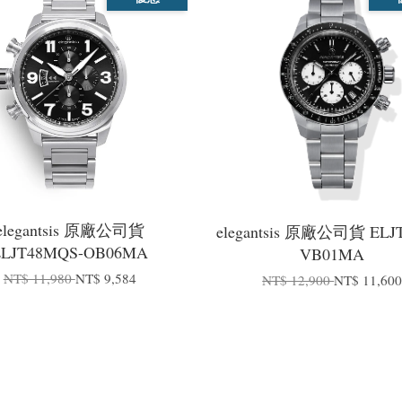
elegantsis 原廠公司貨
elegantsis 原廠公司貨 ELJ
ELJT48MQS-OB06MA
VB01MA
NT$ 11,980
NT$ 9,584
NT$ 12,900
NT$ 11,60