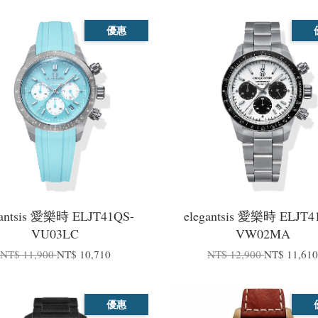
優惠
gantsis 愛樂時 ELJT41QS-
elegantsis 愛樂時 ELJT4
VU03LC
VW02MA
NT$ 11,900
NT$ 10,710
NT$ 12,900
NT$ 11,61
優惠