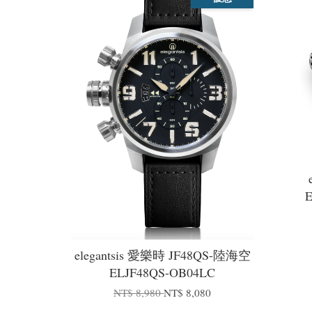
elegantsis 愛樂時 JF48QS-陸海空
ELJF48QS-OB04LC
NT$ 8,980
NT$ 8,080