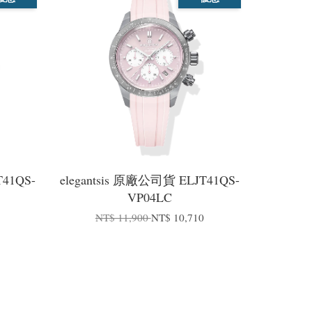
T41QS-
elegantsis 原廠公司貨 ELJT41QS-
VP04LC
0
NT$ 11,900
NT$ 10,710