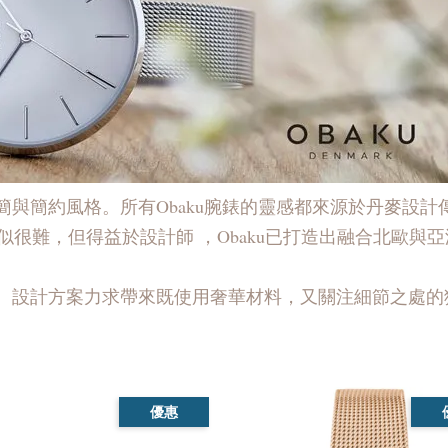
簡與簡約風格。所有Obaku腕錶的靈感都來源於丹麥設
很難，但得益於設計師 ，Obaku已打造出融合北歐與
驗。設計方案力求帶來既使用奢華材料，又關注細節之處
優惠