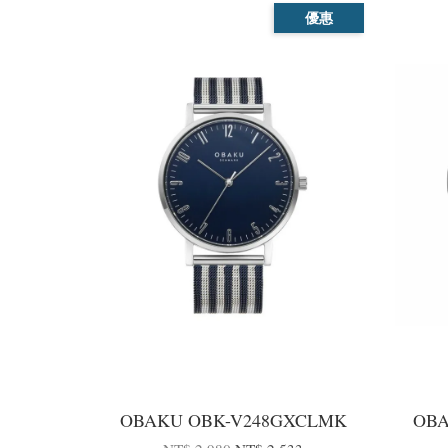
優惠
OBAKU OBK-V248GXCLMK
OBA