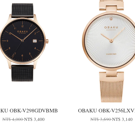
KU OBK-V298GDVBMB
OBAKU OBK-V256LXV
NT$ 4,000
NT$ 3,400
NT$ 3,690
NT$ 3,140