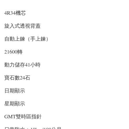
4R34機芯
旋入式透視背蓋
自動上鍊（手上鍊）
21600轉
動力儲存41小時
寶石數24石
日期顯示
星期顯示
GMT雙時區指針