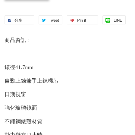
分享
Tweet
Pin it
LINE
商品資訊：
錶徑41.7mm
自動上鍊兼手上鍊機芯
日期視窗
強化玻璃鏡面
不鏽鋼錶殼材質
動力儲存41小時