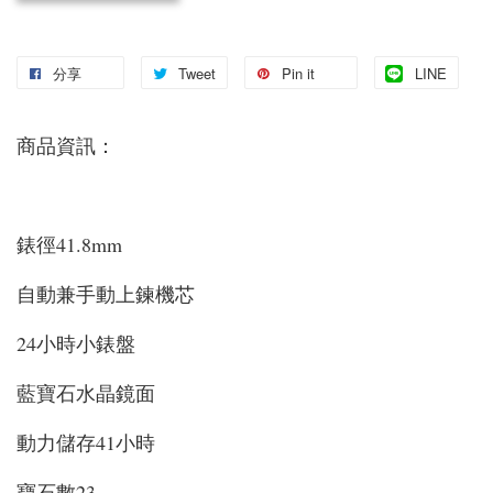
分享
Tweet
Pin it
LINE
商品資訊：
錶徑41.8mm
自動兼手動上鍊機芯
24小時小錶盤
藍寶石水晶鏡面
動力儲存41小時
寶石數23