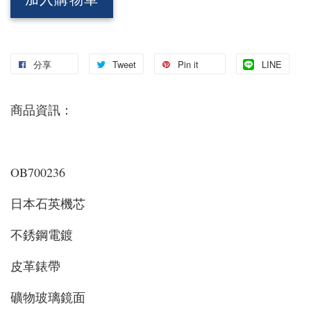
加入購物車
分享
Tweet
Pin it
LINE
商品資訊：
OB700236
日本石英機芯
不銹鋼電鍍
皮革錶帶
礦物玻璃鏡面