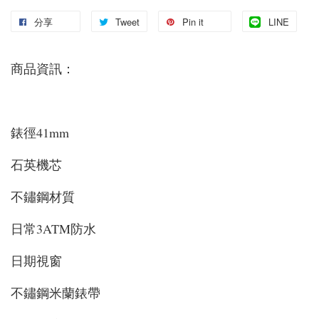
分享
Tweet
Pin it
LINE
商品資訊：
錶徑41mm
石英機芯
不鏽鋼材質
日常3ATM防水
日期視窗
不鏽鋼米蘭錶帶