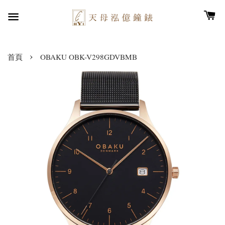
›
首頁
OBAKU OBK-V298GDVBMB