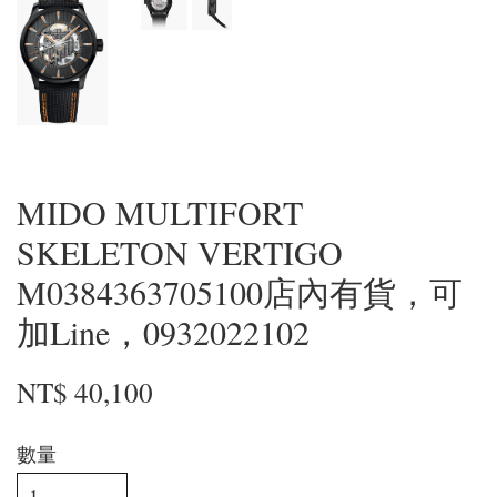
MIDO MULTIFORT
SKELETON VERTIGO
M0384363705100店內有貨，可
加Line，0932022102
NT$ 40,100
數量