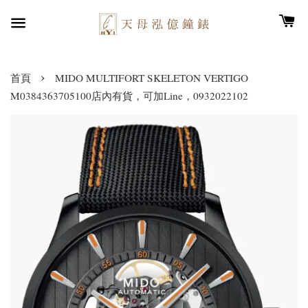
›
首頁
MIDO MULTIFORT SKELETON VERTIGO
M0384363705100店內有貨，可加Line，0932022102