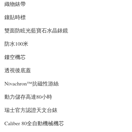
織物錶帶
鑲貼時標
雙面防眩光藍寶石水晶錶鏡
防水100米
鏤空機芯
透視後底蓋
Nivachron™抗磁性游絲
動力儲存高達80小時
瑞士官方認證天文台錶
Caliber 80全自動機械機芯