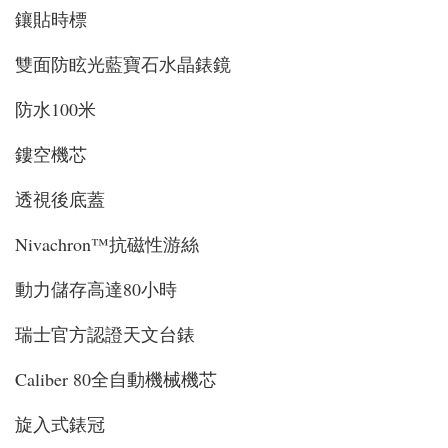
鑲貼時標
雙面防眩光藍寶石水晶錶鏡
防水100米
鏤空機芯
透視後底蓋
Nivachron™抗磁性游絲
動力儲存高達80小時
瑞士官方認證天文台錶
Caliber 80全自動機械機芯
旋入式錶冠