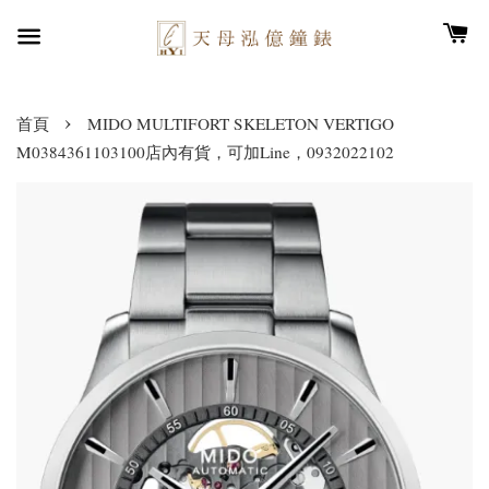
›
首頁
MIDO MULTIFORT SKELETON VERTIGO
M0384361103100店內有貨，可加Line，0932022102