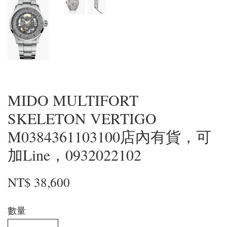
MIDO MULTIFORT
SKELETON VERTIGO
M0384361103100店內有貨，可
加Line，0932022102
NT$ 38,600
數量