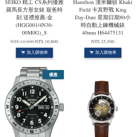
SEIKO 精工 CS系列優雅
Hamilton 漢米爾頓 Khaki
羅馬長方形女錶 寵爸時
Field 卡其野戰 King
刻 送禮推薦-金
Day-Date 星期日期80小
(HGG001/4N30-
時自動上鍊機械錶
00M0G)_S
40mm H64475131
NT$ 12,000
NT$ 10,800
NT$ 25,500
加入購物車
加入購物車
優惠