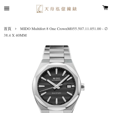
›
首頁
MIDO Multifort 8 One CrownM055.507.11.051.00 - ∅
38.4 X 40MM