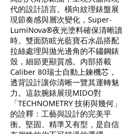
代的設計語言。橫向紋理錶盤展
現節奏感與層次變化，Super-
LumiNova®夜光塗料確保清晰讀
時。雙面防眩光藍寶石水晶搭配
拉絲處理與拋光邊角的不鏽鋼錶
殼，細節更顯質感。內部搭載
Caliber 80瑞士自動上鍊機芯，
透背設計讓你清晰一覽其運轉魅
力。這款腕錶展現MIDO對
「TECHNOMETRY 技術與幾何」
的詮釋：工藝與設計的完美平
衡。堅固、精準又有型，是自信