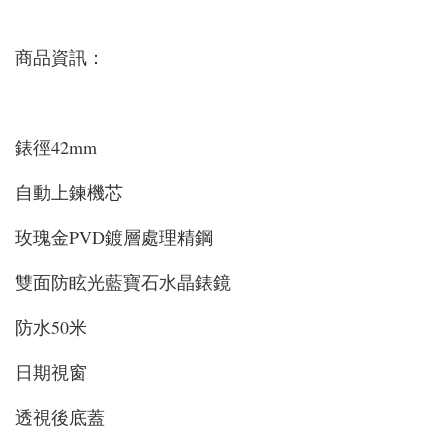
商品資訊：
錶徑42mm
自動上鍊機芯
玫瑰金PVD鍍層處理精鋼
雙面防眩光藍寶石水晶錶鏡
防水50米
日期視窗
透視後底蓋