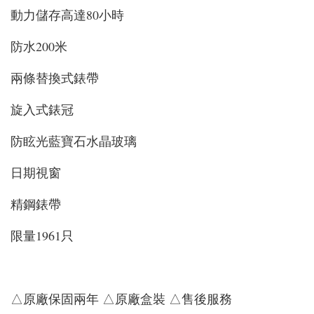
動力儲存高達80小時
防水200米
兩條替換式錶帶
旋入式錶冠
防眩光藍寶石水晶玻璃
日期視窗
精鋼錶帶
限量1961只
△原廠保固兩年 △原廠盒裝 △售後服務