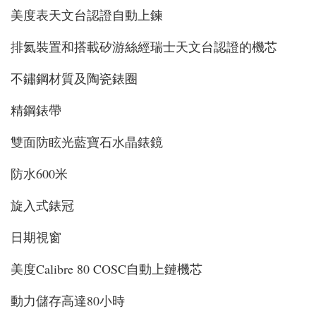
美度表天文台認證自動上鍊
排氦裝置和搭載矽游絲經瑞士天文台認證的機芯
不鏽鋼材質及陶瓷錶圈
精鋼錶帶
雙面防眩光藍寶石水晶錶鏡
防水600米
旋入式錶冠
日期視窗
美度Calibre 80 COSC自動上鏈機芯
動力儲存高達80小時