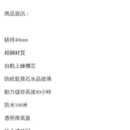
商品資訊：
錶徑40mm
精鋼材質
自動上鍊機芯
防眩藍寶石水晶玻璃
動力儲存高達80小時
防水100米
透明厚底蓋