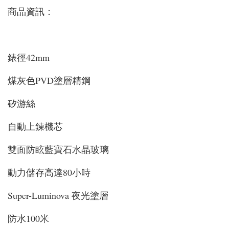
商品資訊：
錶徑42mm
煤灰色PVD塗層精鋼
矽游絲
自動上鍊機芯
雙面防眩藍寶石水晶玻璃
動力儲存高達80小時
Super-Luminova 夜光塗層
防水100米