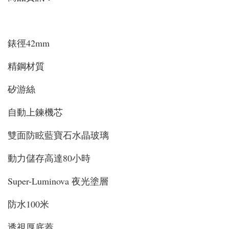
錶徑42mm
精鋼材質
矽游絲
自動上鍊機芯
雙面防眩藍寶石水晶玻璃
動力儲存高達80小時
Super-Luminova 夜光塗層
防水100米
透視厚底蓋