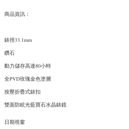
商品資訊：
錶徑33.1mm
鑽石
動力儲存高達80小時
全PVD玫瑰金色塗層
按壓折疊式錶扣
雙面防眩光藍寶石水晶錶鏡
日期視窗