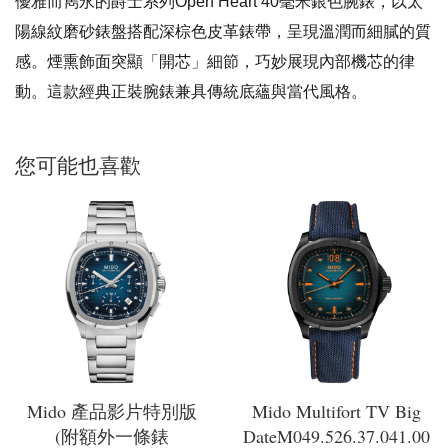
優雅而雋永的爵士系列Open Heart 40毫米銀色腕錶，以太
陽線紋磨砂錶盤搭配深棕色皮革錶帶，呈現溫潤而細膩的質
感。煙熏飾面突顯「開芯」細節，巧妙展現內部機芯的律
動。這款經典正裝腕錶兼具傳統底蘊與當代風格。
您可能也喜歡
Mido 產品影片特別版
Mido Multifort TV Big
(附額外一條錶
DateM049.526.37.041.00