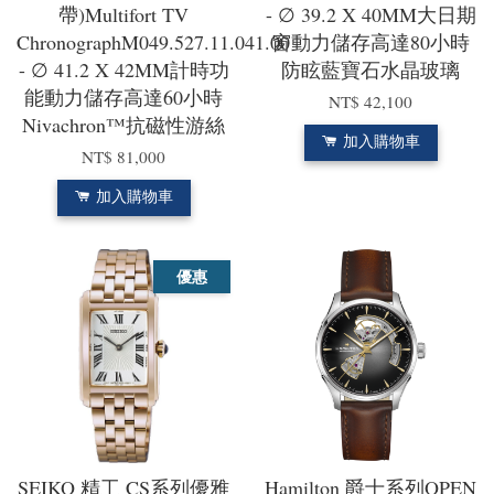
帶)Multifort TV
- ∅ 39.2 X 40MM大日期
ChronographM049.527.11.041.00
窗動力儲存高達80小時
- ∅ 41.2 X 42MM計時功
防眩藍寶石水晶玻璃
能動力儲存高達60小時
NT$ 42,100
Nivachron™抗磁性游絲
加入購物車
NT$ 81,000
加入購物車
優惠
SEIKO 精工 CS系列優雅
Hamilton 爵士系列OPEN