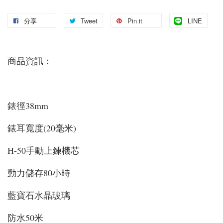
分享
Tweet
Pin it
LINE
商品資訊：
錶徑38mm
錶耳寬度(20毫米)
H-50手動上鍊機芯
動力儲存80小時
藍寶石水晶玻璃
防水50米