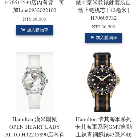
H76615530店內有貨，可
錶42毫米款錶鍊套裝自
加Line0932022102
动上链机芯 | 42毫米 |
H70605732
NT$ 38,000
NT$ 36,500
加入購物車
加入購物車
Hamilton 漢米爾頓
Hamilton 卡其海軍系列
OPEN HEART LADY
卡其海軍系列GMT自動
AUTO H32215890店內有
上鍊青銅腕錶43毫米款