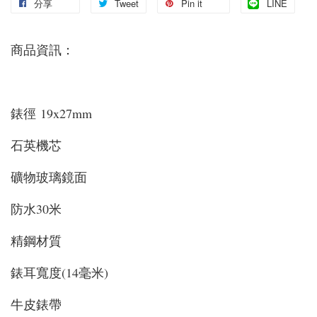
分享
Tweet
Pin it
LINE
商品資訊：
錶徑 19x27mm
石英機芯
礦物玻璃鏡面
防水30米
精鋼材質
錶耳寬度(14毫米)
牛皮錶帶