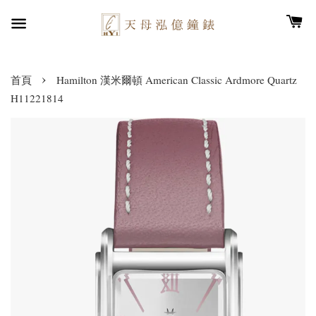
›
首頁
Hamilton 漢米爾頓 American Classic Ardmore Quartz
H11221814