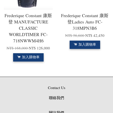
Frederique Constant 康斯
Frederique Constant 康斯
登 MANUFACTURE
登Ladies Auto FC-
CLASSIC
318MPN3B6
WORLDTIMER FC-
NT$ 56,600
NT$ 42,450
718NWWM4H6
加入購物車
NT$ 168,000
NT$ 126,000
加入購物車
Contact Us
聯絡我們
關注我們