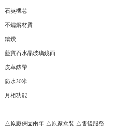
石英機芯
不鏽鋼材質
鑲鑽
藍寶石水晶玻璃鏡面
皮革錶帶
防水30米
月相功能
△原廠保固兩年 △原廠盒裝 △售後服務