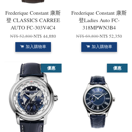
Frederique Constant 康斯
Frederique Constant 康斯
登 CLASSICS CARREE
登Ladies Auto FC-
AUTO FC-303V4C4
318MPWN3B4
NT$ 52,800
NT$ 44,880
NT$ 69,800
NT$ 52,350
加入購物車
加入購物車
優惠
優惠