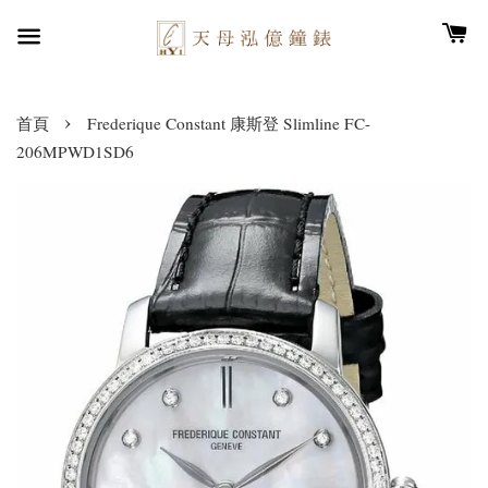
›
首頁
Frederique Constant 康斯登 Slimline FC-
206MPWD1SD6