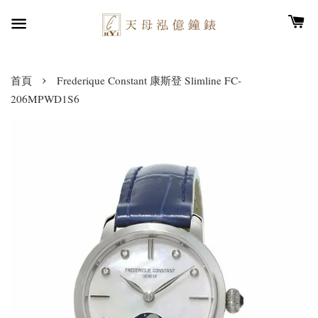
›
首頁
Frederique Constant 康斯登 Slimline FC-
206MPWD1S6