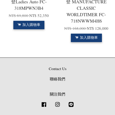
登Ladies Auto FC-
登 MANUFACTURE
318MPWN3B4
CLASSIC
WORLDTIMER FC-
NT$ 69,800
NT$ 52,350
718NWWM4H6
加入購物車
NT$ 168,000
NT$ 126,000
加入購物車
Contact Us
聯絡我們
關注我們
Facebook
Instagram
Line