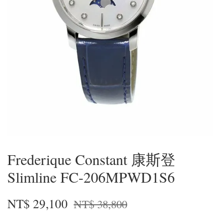
Frederique Constant 康斯登
Slimline FC-206MPWD1S6
NT$ 29,100
NT$ 38,800