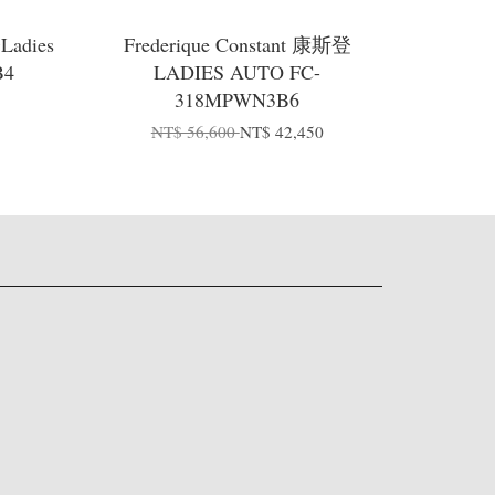
Ladies
Frederique Constant 康斯登
B4
LADIES AUTO FC-
318MPWN3B6
0
NT$ 56,600
NT$ 42,450