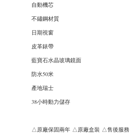
自動機芯
不鏽鋼材質
日期視窗
皮革錶帶
藍寶石水晶玻璃鏡面
防水50米
產地瑞士
38小時動力儲存
△原廠保固兩年 △原廠盒裝 △售後服務