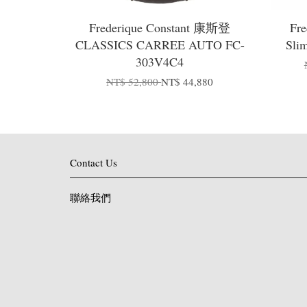
Frederique Constant 康斯登
Fr
CLASSICS CARREE AUTO FC-
Sli
303V4C4
NT$ 52,800
NT$ 44,880
Contact Us
聯絡我們