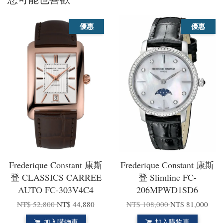
優惠
優惠
Frederique Constant 康斯
Frederique Constant 康斯
登 CLASSICS CARREE
登 Slimline FC-
AUTO FC-303V4C4
206MPWD1SD6
NT$ 52,800
NT$ 44,880
NT$ 108,000
NT$ 81,000
加入購物車
加入購物車