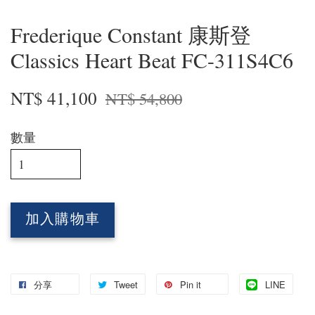
Frederique Constant 康斯登
Classics Heart Beat FC-311S4C6
NT$ 41,100
NT$ 54,800
數量
加入購物車
分享
Tweet
Pin it
LINE