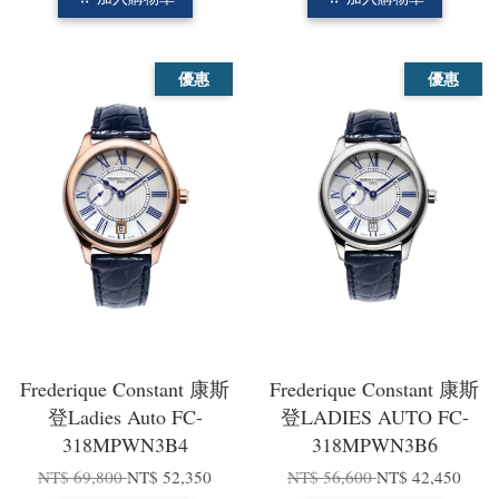
優惠
優惠
Frederique Constant 康斯
Frederique Constant 康斯
登Ladies Auto FC-
登LADIES AUTO FC-
318MPWN3B4
318MPWN3B6
NT$ 69,800
NT$ 52,350
NT$ 56,600
NT$ 42,450