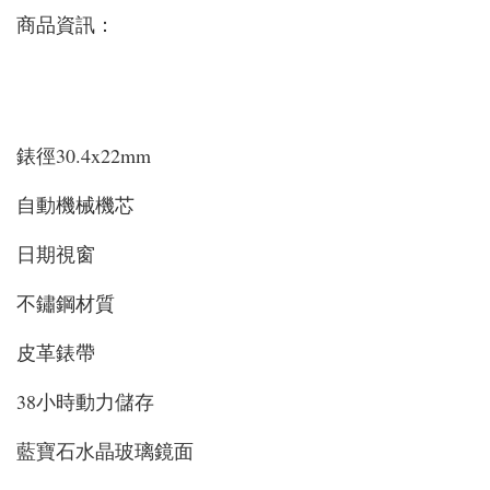
商品資訊：
錶徑30.4x22mm
自動機械機芯
日期視窗
不鏽鋼材質
皮革錶帶
38小時動力儲存
藍寶石水晶玻璃鏡面