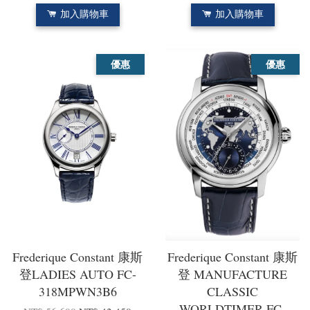
加入購物車
加入購物車
優惠
優惠
Frederique Constant 康斯
Frederique Constant 康斯
登LADIES AUTO FC-
登 MANUFACTURE
318MPWN3B6
CLASSIC
WORLDTIMER FC-