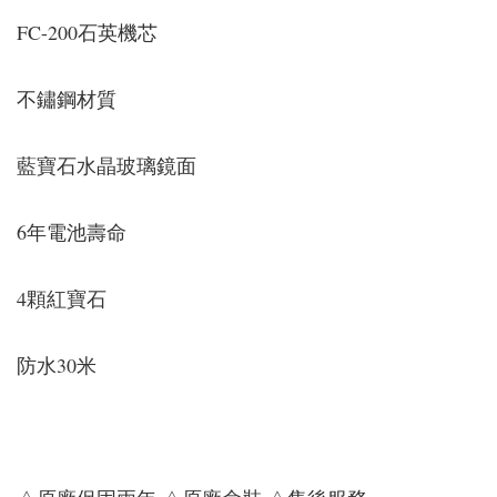
FC-200石英機芯
不鏽鋼材質
藍寶石水晶玻璃鏡面
6年電池壽命
4顆紅寶石
防水30米