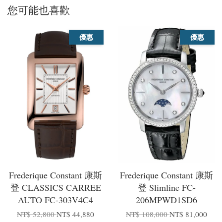
您可能也喜歡
優惠
優惠
Frederique Constant 康斯
Frederique Constant 康斯
登 CLASSICS CARREE
登 Slimline FC-
AUTO FC-303V4C4
206MPWD1SD6
NT$ 52,800
NT$ 44,880
NT$ 108,000
NT$ 81,000