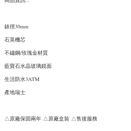
商品資訊：
錶徑30mm
石英機芯
不鏽鋼/玫瑰金材質
藍寶石水晶玻璃鏡面
生活防水3ATM
產地瑞士
△原廠保固兩年 △原廠盒裝 △售後服務