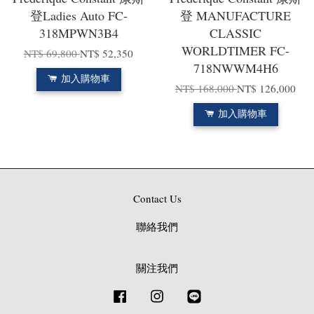
登Ladies Auto FC-
登 MANUFACTURE
318MPWN3B4
CLASSIC
WORLDTIMER FC-
NT$ 69,800
NT$ 52,350
718NWWM4H6
加入購物車
NT$ 168,000
NT$ 126,000
加入購物車
Contact Us
聯絡我們
關注我們
Facebook
Instagram
Line