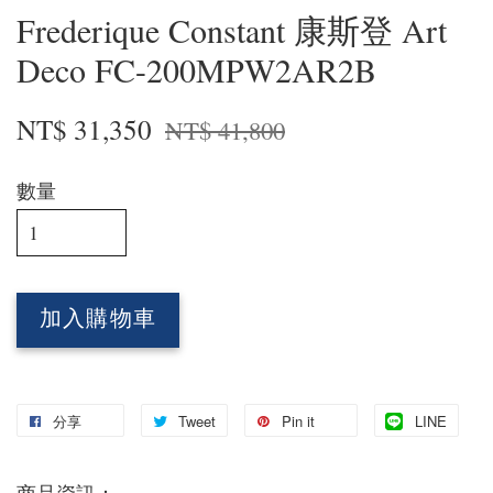
Frederique Constant 康斯登 Art
Deco FC-200MPW2AR2B
NT$ 31,350
NT$ 41,800
數量
加入購物車
分享
Tweet
Pin it
LINE