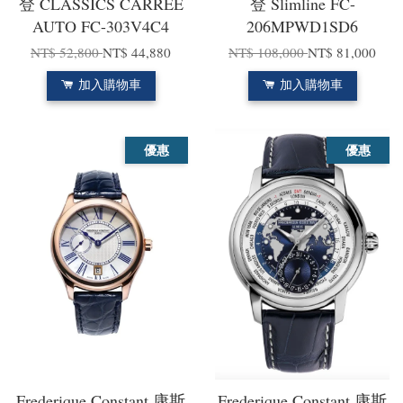
登 CLASSICS CARREE
登 Slimline FC-
AUTO FC-303V4C4
206MPWD1SD6
NT$ 52,800
NT$ 44,880
NT$ 108,000
NT$ 81,000
加入購物車
加入購物車
優惠
優惠
Frederique Constant 康斯
Frederique Constant 康斯