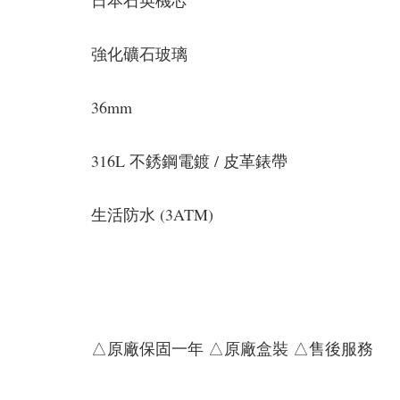
日本石英機芯
強化礦石玻璃
36mm
316L 不銹鋼電鍍 / 皮革錶帶
生活防水 (3ATM)
△原廠保固一年 △原廠盒裝 △售後服務