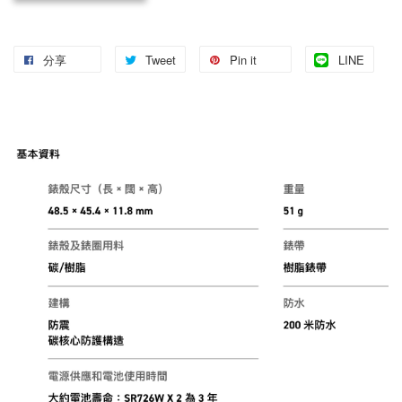
分享
Tweet
Pin it
LINE