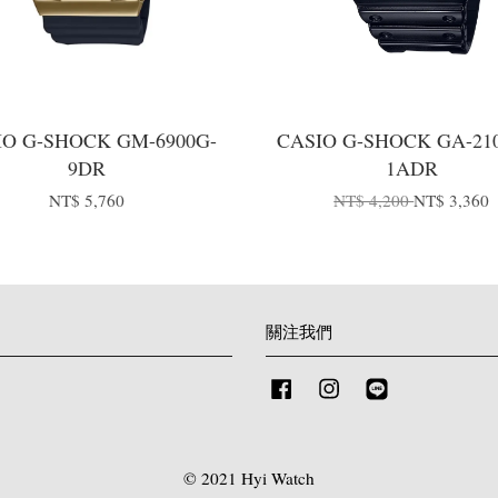
IO G-SHOCK GM-6900G-
CASIO G-SHOCK GA-21
9DR
1ADR
NT$ 5,760
NT$ 4,200
NT$ 3,360
關注我們
Facebook
Instagram
Line
© 2021 Hyi Watch