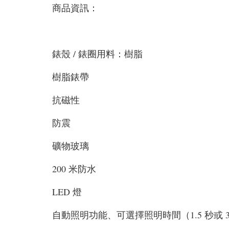
商品資訊：
錶殼 / 錶圈用料：樹脂
樹脂錶帶
抗磁性
防震
礦物玻璃
200 米防水
LED 燈
自動照明功能、可選擇照明時間（1.5 秒或 3