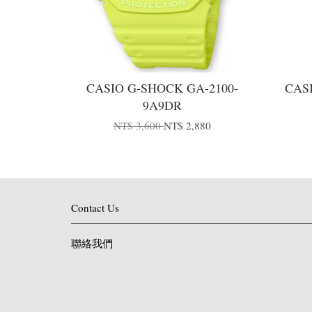
CASIO G-SHOCK GA-2100-
CAS
9A9DR
NT$ 3,600
NT$ 2,880
Contact Us
聯絡我們