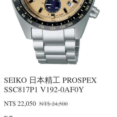
SEIKO 日本精工 PROSPEX
SSC817P1 V192-0AF0Y
NT$ 22,050
NT$ 24,500