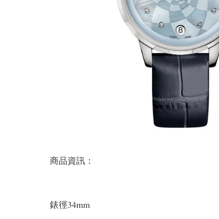
商品資訊：
錶徑34mm