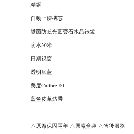
精鋼
自動上鍊機芯
雙面防眩光藍寶石水晶錶鏡
防水30米
日期視窗
透明底蓋
美度Calibre 80
藍色皮革錶帶
△原廠保固兩年 △原廠盒裝 △售後服務