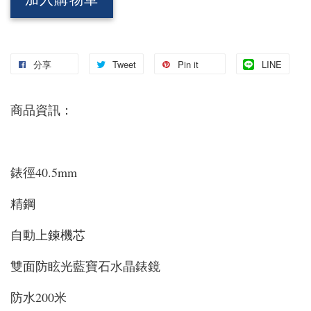
加入購物車
分享
Tweet
Pin it
LINE
商品資訊：
錶徑40.5mm
精鋼
自動上鍊機芯
雙面防眩光藍寶石水晶錶鏡
防水200米