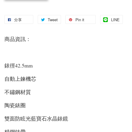
分享
Tweet
Pin it
LINE
商品資訊：
錶徑42.5mm
自動上鍊機芯
不鏽鋼材質
陶瓷錶圈
雙面防眩光藍寶石水晶錶鏡
精鋼錶帶