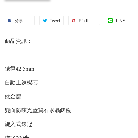
分享
Tweet
Pin it
LINE
商品資訊：
錶徑42.5mm
自動上鍊機芯
鈦金屬
雙面防眩光藍寶石水晶錶鏡
旋入式錶冠
防水200米