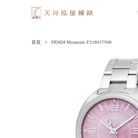
›
首頁
FENDI Momento F218037500