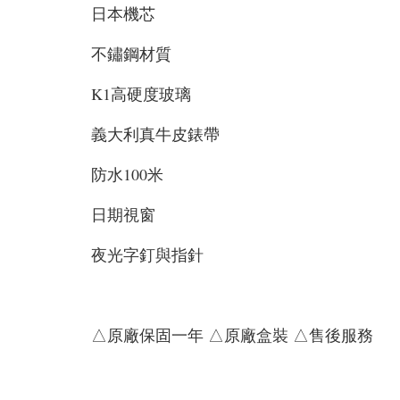
日本機芯
不鏽鋼材質
K1高硬度玻璃
義大利真牛皮錶帶
防水100米
日期視窗
夜光字釘與指針
△原廠保固一年 △原廠盒裝 △售後服務