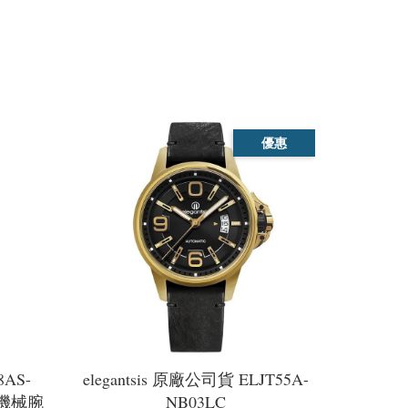
優惠
8AS-
elegantsis 原廠公司貨 ELJT55A-
量機械腕
NB03LC