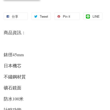
分享
Tweet
Pin it
LINE
商品資訊：
錶徑45mm
日本機芯
不鏽鋼材質
礦石鏡面
防水100米
計時功能