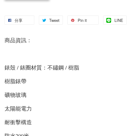
分享
Tweet
Pin it
LINE
商品資訊：
錶殼 / 錶圈材質：不鏽鋼 / 樹脂
樹脂錶帶
礦物玻璃
太陽能電力
耐衝擊構造
防水200米