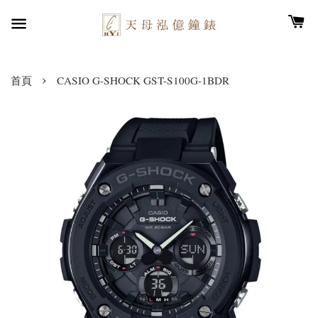
›
首頁
CASIO G-SHOCK GST-S100G-1BDR