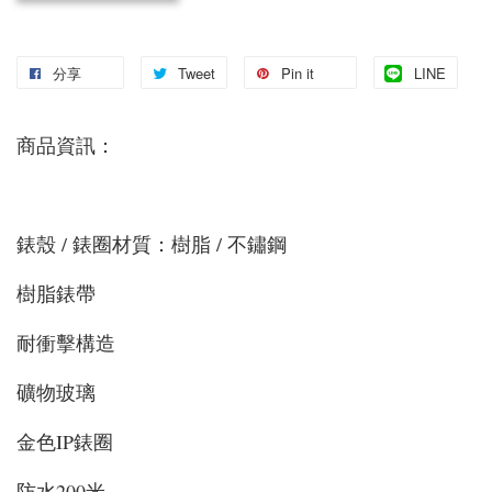
分享
Tweet
Pin it
LINE
商品資訊：
錶殼 / 錶圈材質：樹脂 / 不鏽鋼
樹脂錶帶
耐衝擊構造
礦物玻璃
金色IP錶圈
防水200米