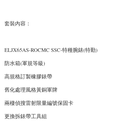
套裝內容：
ELJX65AS-ROCMC SSC-特種腕錶(特勤)
防水箱(軍規等級)
高規格訂製橡膠錶帶
舊化處理風格黃銅軍牌
兩棲偵搜雷射限量編號保固卡
更換拆錶帶工具組