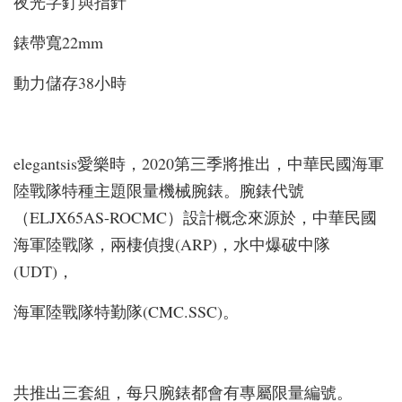
夜光字釘與指針
錶帶寬22mm
動力儲存38小時
elegantsis愛樂時，2020第三季將推出，中華民國海軍
陸戰隊特種主題限量機械腕錶。腕錶代號
（ELJX65AS-ROCMC）設計概念來源於，中華民國
海軍陸戰隊，兩棲偵搜(ARP)，水中爆破中隊
(UDT)，
海軍陸戰隊特勤隊(CMC.SSC)。
共推出三套組，每只腕錶都會有專屬限量編號。