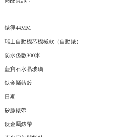
商品資訊：
錶徑44MM
瑞士自動機芯機械款（自動錶）
防水係數300米
藍寶石水晶玻璃
鈦金屬錶殼
日期
矽膠錶帶
鈦金屬錶帶