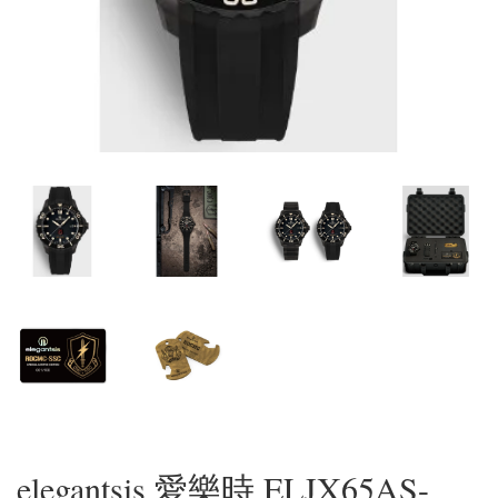
elegantsis 愛樂時 ELJX65AS-