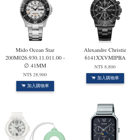
Mido Ocean Star
Alexandre Christie
200M026.930.11.011.00 -
6141XXVMIPBA
∅ 41MM
NT$ 8,800
NT$ 28,900
加入購物車
加入購物車