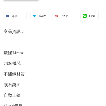
分享
Tweet
Pin it
LINE
商品資訊：
錶徑34mm
7S26機芯
不鏽鋼材質
礦石鏡面
自動上鍊
防水5氣壓