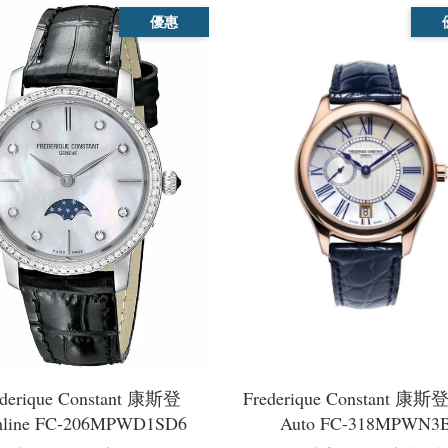
優惠
ederique Constant 康斯登
Frederique Constant 康斯登
mline FC-206MPWD1SD6
Auto FC-318MPWN3