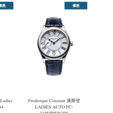
優惠
優惠
Ladies
Frederique Constant 康斯登
B4
LADIES AUTO FC-
318MPWN3B6