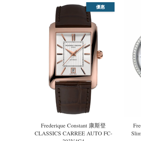
優惠
Frederique Constant 康斯登
Fr
CLASSICS CARREE AUTO FC-
Sli
303V4C4