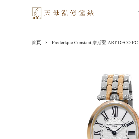
›
首頁
Frederique Constant 康斯登 ART DECO F