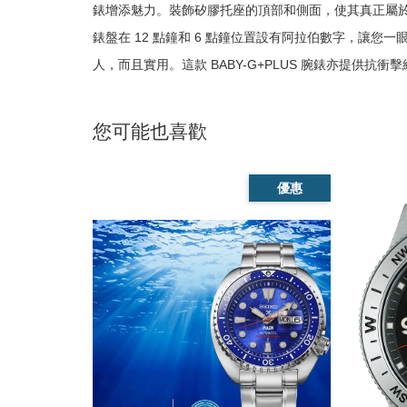
錶增添魅力。裝飾矽膠托座的頂部和側面，使其真正屬
錶盤在 12 點鐘和 6 點鐘位置設有阿拉伯數字，讓
人，而且實用。這款 BABY-G+PLUS 腕錶亦提供抗衝擊
您可能也喜歡
優惠