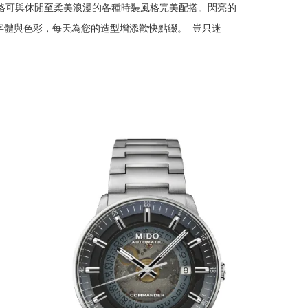
格可與休閒至柔美浪漫的各種時裝風格完美配搭。閃亮的
字體與色彩，每天為您的造型增添歡快點綴。  豈只迷