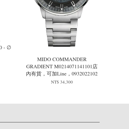
e
0 - ∅
MIDO COMMANDER
GRADIENT M0214071141101店
內有貨，可加Line，0932022102
NT$ 34,300