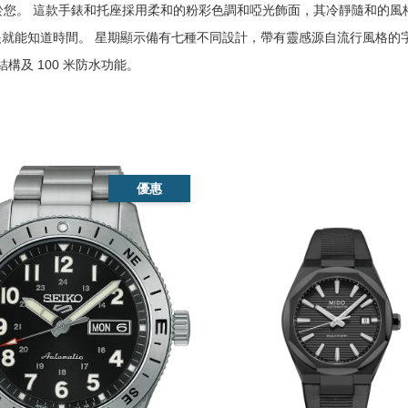
於您。 這款手錶和托座採用柔和的粉彩色調和啞光飾面，其冷靜隨和的風
您一眼就能知道時間。 星期顯示備有七種不同設計，帶有靈感源自流行風格的
結構及 100 米防水功能。 
優惠