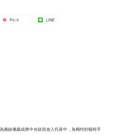
Pin it
LINE
其作為腕錶佩戴或將中央錶殼放入托座中，為獨特的報時手