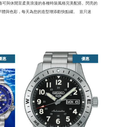
格可與休閒至柔美浪漫的各種時裝風格完美配搭。閃亮的
字體與色彩，每天為您的造型增添歡快點綴。  豈只迷
優惠
優惠