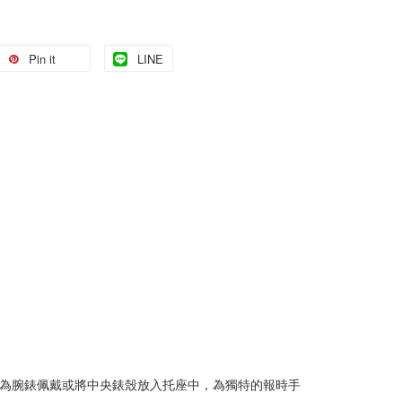
Pin it
LINE
其作為腕錶佩戴或將中央錶殼放入托座中，為獨特的報時手