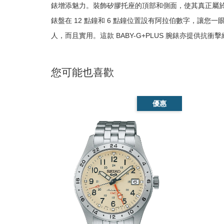
錶增添魅力。裝飾矽膠托座的頂部和側面，使其真正屬
錶盤在 12 點鐘和 6 點鐘位置設有阿拉伯數字，讓
人，而且實用。這款 BABY-G+PLUS 腕錶亦提供抗衝擊
您可能也喜歡
優惠